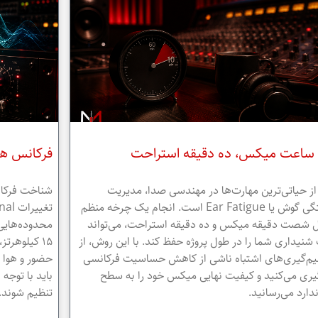
ساعت میکس، ده دقیقه استراحت
فرکانس های
ز حیاتی‌ترین مهارت‌ها در مهندسی صدا، مدیریت
شناخت فرکان
خستگی گوش یا Ear Fatigue است. انجام یک چرخه منظم
 شصت دقیقه میکس و ده دقیقه استراحت، می‌تواند
نیداری شما را در طول پروژه حفظ کند. با این روش، از
۱۵ کیلوهر
م‌گیری‌های اشتباه ناشی از کاهش حساسیت فرکانسی
حضور و هوا د
یری می‌کنید و کیفیت نهایی میکس خود را به سطح
باید با توجه
دارد می‌رسانید.
تنظیم شوند.