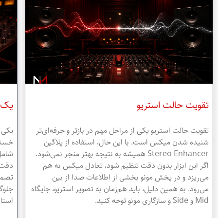
تقویت حالت استریو
یک 
تقویت حالت استریو یکی از مراحل مهم در بازتر و حرفه‌ای‌تر
یکی ا
شنیده شدن میکس است. با این حال، استفاده از پلاگین
Stereo Enhancer همیشه به نتیجه بهتر منجر نمی‌شود.
شامل
اگر این ابزار بدون دقت تنظیم شود، تعادل میکس به هم
دقت ش
می‌ریزد و در پخش مونو بخشی از اطلاعات صدا از بین
تصمی
می‌رود. به همین دلیل، باید هم‌زمان به تصویر استریو، جایگاه
جلوگ
Mid و Side و سازگاری مونو توجه کنید.
استان