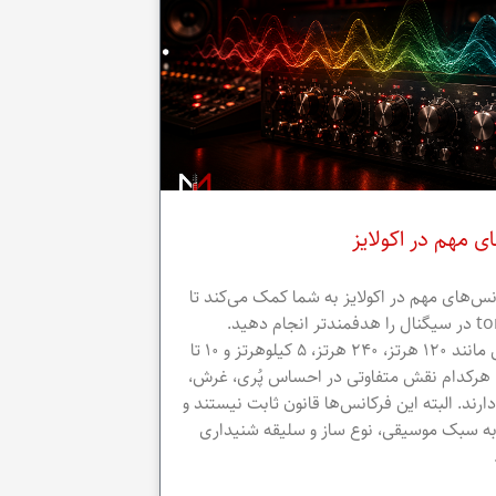
 مهم در اکولایز
س‌های مهم در اکولایز به شما کمک می‌کند تا
تغییرات tonal در سیگنال را هدفمندتر انجام دهید.
محدوده‌هایی مانند ۱۲۰ هرتز، ۲۴۰ هرتز، ۵ کیلوهرتز و ۱۰ تا
تز، هرکدام نقش متفاوتی در احساس پُری، غرش،
ارند. البته این فرکانس‌ها قانون ثابت نیستند و
 به سبک موسیقی، نوع ساز و سلیقه شنیداری