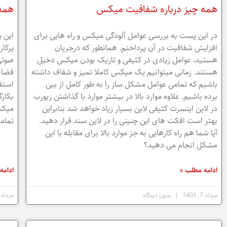
همه چیز درباره شفافیت میکس
همه 
در این پست به بررسی عوامل آلودگی میکس و راه هایی برای
این پ
افزایش شفافیت در آن پرداختم. همانطور که درجریان
پرکار
هستید، عوامل زیادی در کثیفی و تاریک بودن میکس دخیل
صوتی
هستند. زمانی میتوانیم یک میکس کاملا تمیز و شفاف داشته
فضای
باشیم که تمامی عوامل مشکل ساز را به طور کامل از بین
استفا
برده باشیم. علاوه موارد بالا در بیشتر موارد با گذاشتن ریورب
بکار
در لاین اینسرت کثیفی لاین بسیار زیاد خواهد شد بنابراین
میکس 
بهتر است افکت های این چنینی را در لاین سند قرار دهید.
تمامی
آیا شما هم راه کارهایی به جز موارد بالا برای مقابله با این
مشکل انجام می دهید؟
ادامه مطلب »
ادامه
مرداد 7, 1405
بدون دیدگاه
مرداد 6, 1405