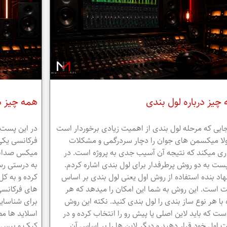
چیز درباره لول بندی
همه چیز د
جایی که مرحله لول بندی از اهمیت زیادی برخوردار است
در این پست 
لا میکسمن های جوان را دچار سردرگمی و مشکلات
فرکانسی یکی
ری میکند که نتیجه آن آسیب جدی به پروژه است. در
میکس صدابرد
ست به دو روش پرطرفدار برای لول بندی اشاره کردم.
به درستی رس
اد بنده استفاده از روش اول یعنی لول بندی بر اساس
کرده و به کل
ت است. این روش به شما این امکان را میدهد که هر
های فرکانسی
 با هر نوع ساز بندی را لول بندی کنید. نکته این روش
برای شناسای
ست که باید لاین اصلی یا پیش رو را انتخاب کرده و در
اسلاید ها م
ت اول خود قرار دهید و دیگر لاین ها را بر اساس آن
کیک و بیس ر