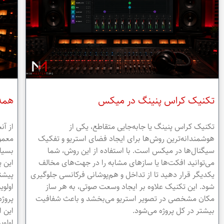
تکنیک کراس پنینگ در میکس
همه 
تکنیک کراس پنینگ یا جابه‌جایی متقاطع، یکی از
از آن
هوشمندانه‌ترین روش‌ها برای ایجاد فضای استریو و تفکیک
معمو
سیگنال‌ها در میکس است. با استفاده از این روش، شما
بسیا
می‌توانید افکت‌ها یا سازهای مشابه را در جهت‌های مخالف
این پ
یکدیگر قرار دهید تا از تداخل و هم‌پوشانی فرکانسی جلوگیری
پیشنه
شود. این تکنیک علاوه بر ایجاد وسعت صوتی، به هر ساز
اولوی
مکان مشخصی در تصویر استریو می‌بخشد و باعث شفافیت
پروژه
بیشتر در کل پروژه می‌شود.
این ا
اولوی