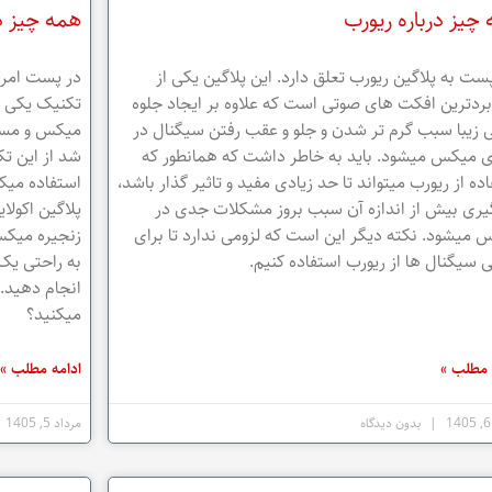
چیز درباره ریورب
همه چیز د
ست به پلاگین ریورب تعلق دارد. این پلاگین یکی از
در پست امرو
بردترین افکت های صوتی است که علاوه بر ایجاد جلوه
تکنیک یکی ا
 زیبا سبب گرم تر شدن و جلو و عقب رفتن سیگنال در
میکس و مستر
 میکس میشود. باید به خاطر داشت که همانطور که
شد از این ت
ده از ریورب میتواند تا حد زیادی مفید و تاثیر گذار باشد،
استفاده میک
گیری بیش از اندازه آن سبب بروز مشکلات جدی در
پلاگین اکولا
میشود. نکته دیگر این است که لزومی ندارد تا برای
زنجیره میکس
 سیگنال ها از ریورب استفاده کنیم.
به راحتی یک
انجام دهید. 
میکنید؟
 مطلب »
ادامه مطلب »
بدون دیدگاه
مرداد 5, 1405