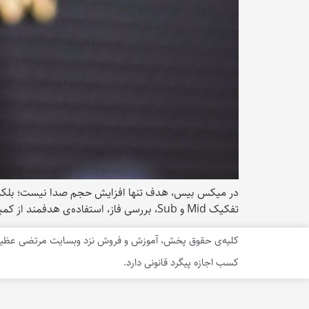
در میکس بیس، هدف تنها افزایش حجم صدا نیست؛ بلکه دس
تفکیک Mid و Sub، بررسی فاز، استفاده‌ی هدفمند از کمپرس و Saturation و مقایسه با آثار مرجع، از مهم‌ترین مراحل در ساخت Low-End حرفه‌ای به شمار می‌روند.
کلیه‌ی حقوق پخش، آموزش و فروش نزد وبسایت مرتضی عظیم
کسب اجازه پیگرد قانونی دارد.