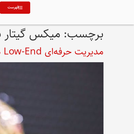
فهرست
برچسب:
میکس گیتار 
مدیریت حرفه‌ای Low-End در میکس بیس